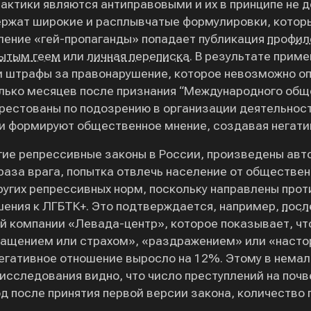
актики являются антиправовыми и их в принципе не 
ржат широкие и расплывчатые формулировки, которы
ление «гей-пропаганды» попадает публикация
профил
рытым геем
или
личная переписка
. В результате приме
и штрафы за правонарушение, которое невозможно о
колько месяцев после признания “Международного об
рестованы по подозрению в организации деятельнос
 и формируют общественное мнение, создавая негат
угие репрессивные законы в России, произведены а
раза врага, попытка отвлечь население от обществен
ругих репрессивных норм, поскольку направлены прот
шения к ЛГБТК+. Это подтверждается, например,
посл
 компании «Левада-центр», которое показывает, чт
ращением или страхом», «раздражением» или «насто
негативное отношение выросло на 12%. Этому в нема
 исследования видно, что число преступлений на поч
од после принятия первой версии закона, количество 