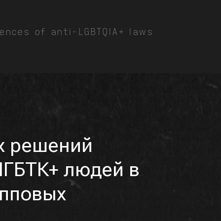
ences of anti-LGBTQIA+ laws
х решений
ЛГБТК+ людей в
упповых