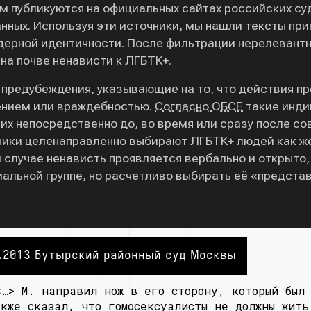
м публикуются на официальных сайтах российских суд
ых. Используя эти источники, мы нашли тексты приг
ндерной идентичности. После фильтрации нерелевантн
на почве ненависти к ЛГБТК+.
 предубеждения, указывающие на то, что действия п
ением или враждебностью.
Согласно ОБСЕ
такие инди
х непосредственно до, во время или сразу после со
пники целенаправленно выбирают ЛГБТК+ людей как жер
 случае ненависть проявляется вербально и открыто,
иальной группе, но расчетливо выбирать её «представ
7.2013 Бутырский районный суд Москвы
<…> М. направил нож в его сторону, который был
кже сказал, что гомосексуалисты не должны жить