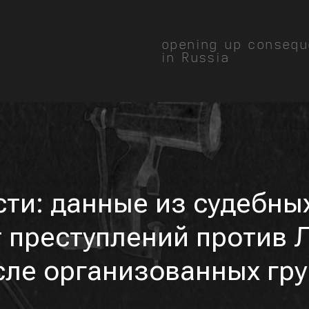
opening up consequ
in Russia
сти: данные из судебны
 преступлений против 
исле организованных гр