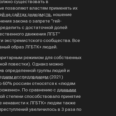
должно существовать в
е позволяют властям применять их
ей на сайтах знакомств
, ношение
нения закона о запрете “гей-
пределить с достаточной долей
щественного движения ЛГБТ”
ти экстремистского сообщества. Все
ивный образ ЛГБТК+ людей.
вторитарным режимом для собственных
ной повестки). Однако можно
ив определенной группы людей и
едним исследованием
(2021)
о 60% россиян относятся к «людям
роженно». По сравнению с
данными
лой степени способствовало принятие
ве ненависти к ЛГБТК+ людям также
преступлений увеличилось в 3 раза по