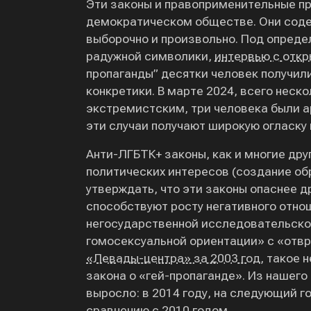
Эти законы и правоприменительные пр
демократическом обществе. Они соде
выборочно и произвольно. Под опреде
радужной символики,
интервью с отк
пропаганды” десятки человек получил
конкретики. В марте 2024, всего нес
экстремистским, три человека были а
эти случаи получают широкую огласку
Анти-ЛГБТК+ законы, как и многие др
политических интересов (создание об
утверждать, что эти законы опаснее д
способствуют росту негативного отно
негосударственной исследовательской
гомосексуальной ориентации» с «отв
«Левады-центра» за 2003 год
, такое 
закона о «гей-пропаганде». Из нашего
выросло: в 2014 году, на следующий г
сравнению с 2010 годом.