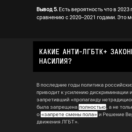
Вывод 5.
Есть вероятность что в 2023
сравнению с 2020–2021 годами. Это м
КАКИЕ АНТИ-ЛГБТК+ ЗАКОН
НАСИЛИЯ?
В последние годы политика российски
приводит к усилению дискриминации и 
запретивший «пропаганду нетрадицион
была запрещена
полностью
, а не то
о
«запрете смены пола»
и Решение Ве
движения ЛГБТ».