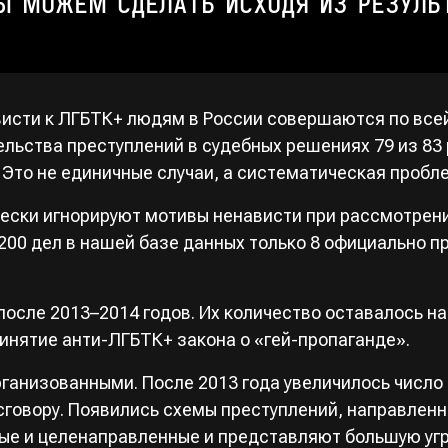
Ы МОЖЕМ СДЕЛАТЬ ИСХОДЯ ИЗ РЕЗУЛЬ
исти к ЛГБТК+ людям в России совершаются по всей с
льства преступлений в судебных решениях 79 из 83
. Это не единичные случаи, а систематическая пробл
ески игнорируют мотивы ненависти при рассмотрени
200 дел в нашей базе данных только 8 официально 
осле 2013–2014 годов. Их количество оставалось на
ринятие анти-ЛГБТК+ закона о «гей-пропаганде».
рганизованными. После 2013 года увеличилось числ
сговору. Появились схемы преступлений, направлен
ые и целенаправленные и представляют большую угр