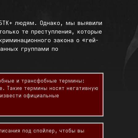
ГБТК+ людям. Однако, мы выявили
только те преступления, которые
криминационного закона о «гей-
ванных группами по
обные и трансфобные термины:
е. Такие термины носят негативную
оизвести официальные
писания под спойлер, чтобы вы