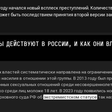
 году начался новый всплеск преступлений. Количест
ожет быть последствием принятия второй версии зако
Ы ДЕЙСТВУЮТ В РОССИИ, И КАК ОНИ В
х властей систематически направлена на ограничени
насилия в отношении этой группы. В 2013 году был пр
ных сексуальных отношений среди несовершеннолетни
лько среди лиц моложе 18 лет. В 2023 году появились
рховного суда РФ об
экстремистском статусе
так на