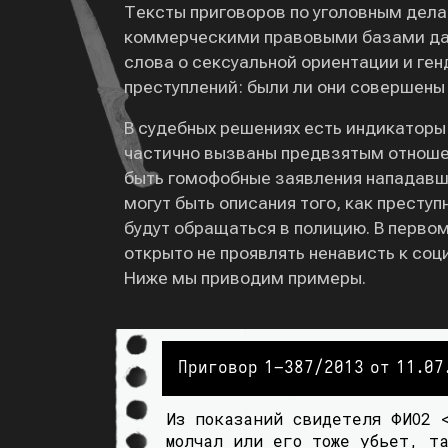
Тексты приговоров по уголовным дела
коммерческими правовыми базами данн
слова о сексуальной ориентации и ге
преступлений: были ли они совершены 
В судебных решениях есть индикаторы
частично вызваны предвзятым отнош
быть гомофобные заявления нападавши
могут быть описания того, как престу
будут обращаться в полицию. В первом
открыто не проявлять ненависть к соц
Ниже мы приводим примеры.
Приговор 1–387/2013 от 11.0
Из показаний свидетеля ФИО2 
молчал или его тоже убьет, та