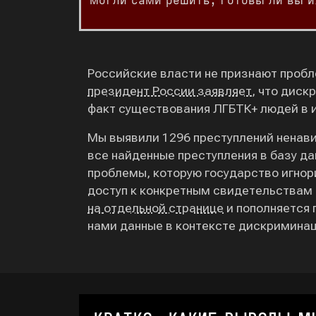
могли сами решить, готовы ли вы и
Российские власти не признают пробл
президент России заявляет
, что диск
факт существования ЛГБТК+ людей в и
Мы выявили 1296 преступлений ненав
все найденные преступления в базу д
проблемы, которую государство игно
доступ к конкретным свидетельствам 
на отдельной странице
и пополняется 
нами данные в контексте дискриминац