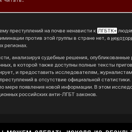
х читать.
ему преступлений на почве ненависти к
ЛГБТК+
людям 
риминации против этой группы в стране нет, а
некотор
х регионах.
исти, анализируя судебные решения, опубликованны
анных, в которой также доступны полные тексты приг
рирует, и предоставить исследователям, журналиста
преступлений в отсутствие официальной статистики.
по мере появления новой информации. В этом иссле
ионных российских анти-ЛГБТ законов.