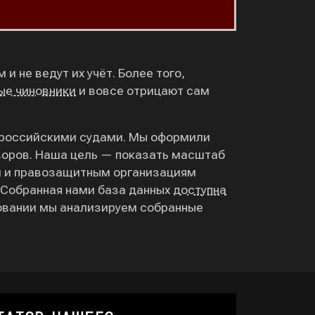
и не ведут их учёт. Более того,
ые чиновники
и вовсе отрицают сам
е российскими судами. Мы оформили
оворов. Наша цель — показать масштаб
м и правозащитным организациям
 Собранная нами база данных
доступна
довании мы анализируем собранные